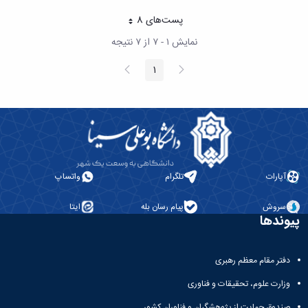
پست‌‌های 8
هر صفحه
نمایش ۱ - ۷ از ۷ نتیجه
پیغام
صفحه
1
صفحه
قبلی
بعد
آپارات
تلگرام
واتساپ
سروش
پیام رسان بله
ایتا
پیوندها
دفتر مقام معظم رهبری
وزارت علوم، تحقیقات و فناوری
صندوق حمایت از پژوهشگران و فناوران کشور