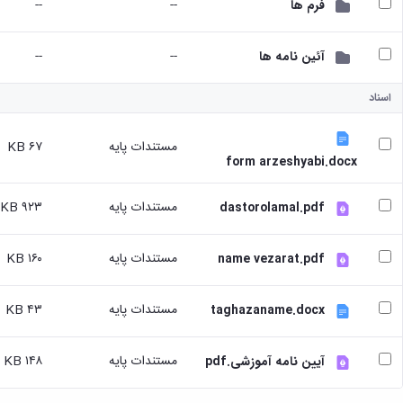
--
--
فرم ها
تسهیلات
آموزشی
--
--
آئین نامه ها
با
توجه
به
اسناد
درخواست
دانشجویان
مستندات پایه
۶۷ KB
شاهد
form arzeshyabi.docx
و
ایثارگر
مستندات پایه
۹۲۳ KB
dastorolamal.pdf
درخواست
برگزاری
کلاسهای
مستندات پایه
۱۶۰ KB
name vezarat.pdf
تقویتی
راهنمایی
و
مستندات پایه
۴۳ KB
taghazaname.docx
مشاوره
تحصیلی
مستندات پایه
۱۴۸ KB
طرح
آیین نامه آموزشی.pdf
استاد
مشاور