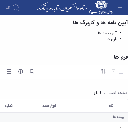
En
آیین نامه ها و کاربرگ ها
فرم ها - ستاد دانشجویان شاهد و ایثارگر
درباره
آئین نامه ها
آئین
فرم ها
نامه
اهداف
ها و
و
کاربرگ
وظایف
فرم ها
ها
مدیریت
خدمات
کارکنان
و
آئین
آیتم ها را انتخاب کنید
فرایندها
نامه
ارتباط با
ها
مدیریت
تشکیل
فرم
پرونده
صفحه اصلی
فایلها
ها
دانشجویان
در
نام
نوع سند
اندازه
ستاد
کاربر انتخاب شده
شاهد
پوشه‌ها
و
ایثارگر