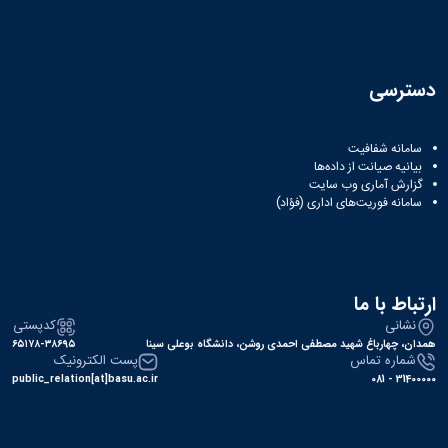
دسترسی
سامانه شفافیت
بیانیه صیانت از داده‌ها
گزارش آماری وب‌ سایت
سامانه فوریت‌های اداری (فؤاد)
ارتباط با ما
نشانی
کدپستی
همدان، چهارباغ شهید مصطفی احمدی روشن، دانشگاه بوعلی سینا
۶۵۱۷۸-۳۸۶۹۵
شماره تماس
پست الکترونیک
public_relation[at]basu.ac.ir
31400000 - 081