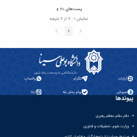
پست‌‌های 20
هر صفحه
نمایش ۱ - ۷ از ۷ نتیجه
پیغام
صفحه
1
صفحه
قبلی
بعد
آپارات
تلگرام
واتساپ
سروش
پیام رسان بله
ایتا
پیوندها
دفتر مقام معظم رهبری
وزارت علوم، تحقیقات و فناوری
صندوق حمایت از پژوهشگران و فناوران کشور