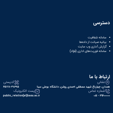
دسترسی
سامانه شفافیت
بیانیه صیانت از داده‌ها
گزارش آماری وب‌ سایت
سامانه فوریت‌های اداری (فؤاد)
ارتباط با ما
نشانی
کدپستی
همدان، چهارباغ شهید مصطفی احمدی روشن، دانشگاه بوعلی سینا
۶۵۱۷۸-۳۸۶۹۵
شماره تماس
پست الکترونیک
public_relation[at]basu.ac.ir
31400000 - 081