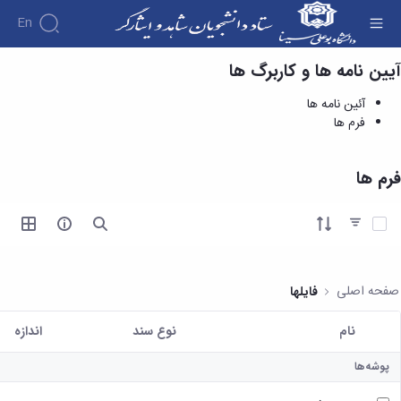
En
آیین نامه ها و کاربرگ ها
فرم ها - ستاد دانشجویان شاهد و ایثارگر
درباره
آئین نامه ها
آئین
فرم ها
نامه
اهداف
ها و
و
کاربرگ
وظایف
فرم ها
ها
مدیریت
خدمات
کارکنان
و
آئین
آیتم ها را انتخاب کنید
فرایندها
نامه
ارتباط با
ها
مدیریت
تشکیل
فرم
پرونده
صفحه اصلی
فایلها
ها
دانشجویان
در
نام
نوع سند
اندازه
ستاد
کاربر انتخاب شده
شاهد
پوشه‌ها
و
ایثارگر