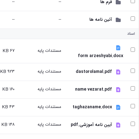
--
--
فرم ها
تسهیلات
آموزشی
--
--
آئین نامه ها
با
توجه
به
اسناد
درخواست
دانشجویان
مستندات پایه
۶۷ KB
شاهد
form arzeshyabi.docx
و
ایثارگر
مستندات پایه
۹۲۳ KB
dastorolamal.pdf
درخواست
برگزاری
کلاسهای
مستندات پایه
۱۶۰ KB
name vezarat.pdf
تقویتی
راهنمایی
و
مستندات پایه
۴۳ KB
taghazaname.docx
مشاوره
تحصیلی
مستندات پایه
۱۴۸ KB
طرح
آیین نامه آموزشی.pdf
استاد
مشاور