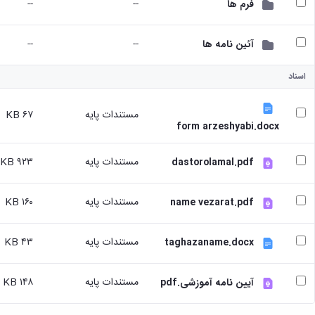
--
--
فرم ها
تسهیلات
آموزشی
--
--
آئین نامه ها
با
توجه
به
اسناد
درخواست
دانشجویان
مستندات پایه
۶۷ KB
شاهد
form arzeshyabi.docx
و
ایثارگر
مستندات پایه
۹۲۳ KB
dastorolamal.pdf
درخواست
برگزاری
کلاسهای
مستندات پایه
۱۶۰ KB
name vezarat.pdf
تقویتی
راهنمایی
و
مستندات پایه
۴۳ KB
taghazaname.docx
مشاوره
تحصیلی
مستندات پایه
۱۴۸ KB
طرح
آیین نامه آموزشی.pdf
استاد
مشاور