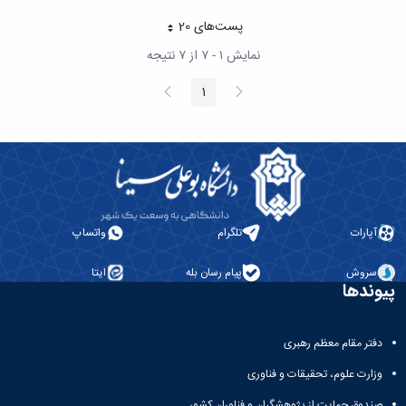
پست‌‌های 20
هر صفحه
نمایش ۱ - ۷ از ۷ نتیجه
پیغام
صفحه
1
صفحه
قبلی
بعد
آپارات
تلگرام
واتساپ
سروش
پیام رسان بله
ایتا
پیوندها
دفتر مقام معظم رهبری
وزارت علوم، تحقیقات و فناوری
صندوق حمایت از پژوهشگران و فناوران کشور