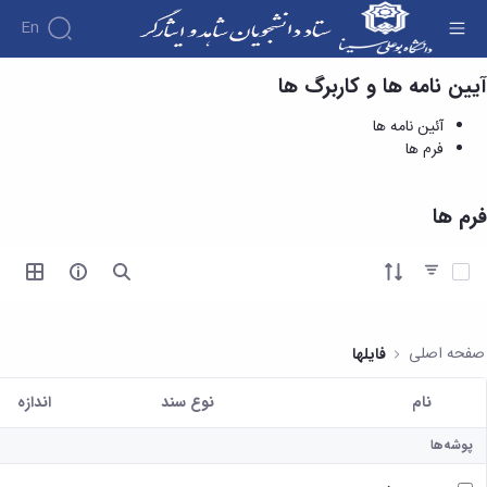
En
آیین نامه ها و کاربرگ ها
فرم ها - ستاد دانشجویان شاهد و ایثارگر
درباره
آئین نامه ها
آئین
فرم ها
نامه
اهداف
ها و
و
کاربرگ
وظایف
فرم ها
ها
مدیریت
خدمات
کارکنان
و
آئین
آیتم ها را انتخاب کنید
فرایندها
نامه
ارتباط با
ها
مدیریت
تشکیل
فرم
پرونده
صفحه اصلی
فایلها
ها
دانشجویان
در
نام
نوع سند
اندازه
ستاد
کاربر انتخاب شده
شاهد
پوشه‌ها
و
ایثارگر