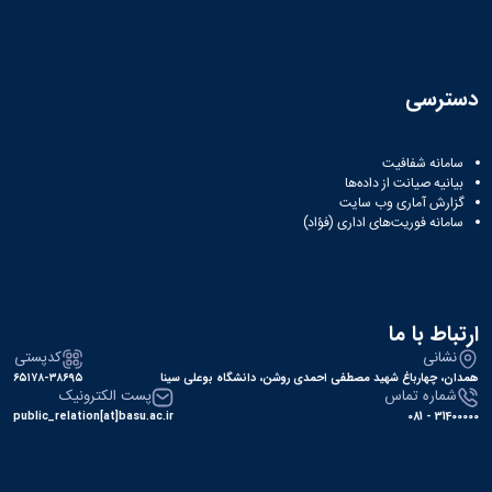
دسترسی
سامانه شفافیت
بیانیه صیانت از داده‌ها
گزارش آماری وب‌ سایت
سامانه فوریت‌های اداری (فؤاد)
ارتباط با ما
نشانی
کدپستی
همدان، چهارباغ شهید مصطفی احمدی روشن، دانشگاه بوعلی سینا
۶۵۱۷۸-۳۸۶۹۵
شماره تماس
پست الکترونیک
public_relation[at]basu.ac.ir
31400000 - 081