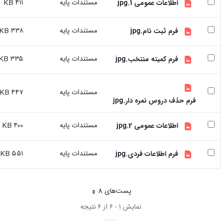
مستندات پایه
۴۱۱ KB
اطلاعات عمومی 1.jpg
تسهیلات
آموزشی
مستندات پایه
۳۳۸ KB
فرم ثبت نام.jpg
با
توجه
به
مستندات پایه
۳۳۵ KB
فرم کمیته منتخب.jpg
درخواست
دانشجویان
شاهد
مستندات پایه
۴۴۷ KB
و
فرم حذف دروس نمره دار.jpg
ایثارگر
درخواست
مستندات پایه
۴۰۰ KB
برگزاری
اطلاعات عمومی 2.jpg
کلاسهای
تقویتی
مستندات پایه
۵۵۱ KB
فرم اطلاعات فردی.jpg
راهنمایی
و
مشاوره
تحصیلی
پست‌‌های 8
هر صفحه
طرح
نمایش ۱ - ۶ از ۶ نتیجه
استاد
مشاور