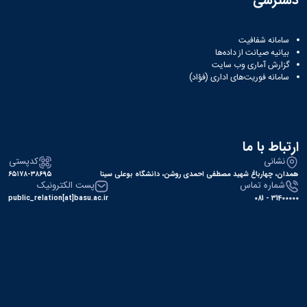
دسترسی
سامانه شفافیت
بیانیه صیانت از داده‌ها
گزارش آماری وب‌ سایت
سامانه فوریت‌های اداری (فؤاد)
ارتباط با ما
نشانی
کدپستی
همدان، چهارباغ شهید مصطفی احمدی روشن، دانشگاه بوعلی سینا
۶۵۱۷۸-۳۸۶۹۵
شماره تماس
پست الکترونیک
public_relation[at]basu.ac.ir
31400000 - 081