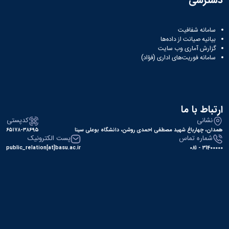
دسترسی
سامانه شفافیت
بیانیه صیانت از داده‌ها
گزارش آماری وب‌ سایت
سامانه فوریت‌های اداری (فؤاد)
ارتباط با ما
نشانی
کدپستی
همدان، چهارباغ شهید مصطفی احمدی روشن، دانشگاه بوعلی سینا
۶۵۱۷۸-۳۸۶۹۵
شماره تماس
پست الکترونیک
public_relation[at]basu.ac.ir
31400000 - 081