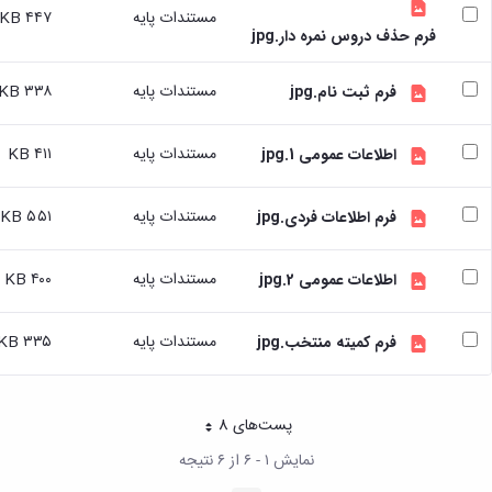
مستندات پایه
۴۴۷ KB
تسهیلات
فرم حذف دروس نمره دار.jpg
آموزشی
با
مستندات پایه
۳۳۸ KB
فرم ثبت نام.jpg
توجه
به
درخواست
مستندات پایه
۴۱۱ KB
اطلاعات عمومی 1.jpg
دانشجویان
شاهد
و
مستندات پایه
۵۵۱ KB
فرم اطلاعات فردی.jpg
ایثارگر
درخواست
مستندات پایه
۴۰۰ KB
برگزاری
اطلاعات عمومی 2.jpg
کلاسهای
تقویتی
مستندات پایه
۳۳۵ KB
فرم کمیته منتخب.jpg
راهنمایی
و
مشاوره
تحصیلی
پست‌‌های 8
هر صفحه
طرح
نمایش ۱ - ۶ از ۶ نتیجه
استاد
مشاور