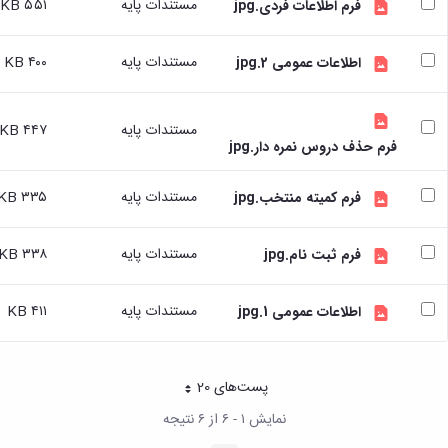
مستندات پایه
۵۵۱ KB
فرم اطلاعات فردی.jpg
تسهیلات
آموزشی
مستندات پایه
۴۰۰ KB
اطلاعات عمومی 2.jpg
با
توجه
به
درخواست
مستندات پایه
۴۴۷ KB
فرم حذف دروس نمره دار.jpg
دانشجویان
شاهد
و
مستندات پایه
۳۳۵ KB
فرم کمیته منتخب.jpg
ایثارگر
درخواست
مستندات پایه
۳۳۸ KB
برگزاری
فرم ثبت نام.jpg
کلاسهای
تقویتی
مستندات پایه
۴۱۱ KB
اطلاعات عمومی 1.jpg
راهنمایی
و
مشاوره
تحصیلی
پست‌‌های 20
هر صفحه
طرح
نمایش ۱ - ۶ از ۶ نتیجه
استاد
مشاور