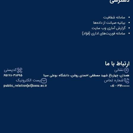
دسترسی
سامانه شفافیت
بیانیه صیانت از داده‌ها
گزارش آماری وب‌ سایت
سامانه فوریت‌های اداری (فؤاد)
ارتباط با ما
نشانی
کدپستی
همدان، چهارباغ شهید مصطفی احمدی روشن، دانشگاه بوعلی سینا
۶۵۱۷۸-۳۸۶۹۵
شماره تماس
پست الکترونیک
public_relation[at]basu.ac.ir
31400000 - 081