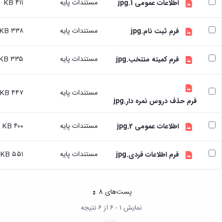
مستندات پایه
۴۱۱ KB
اطلاعات عمومی 1.jpg
تسهیلات
آموزشی
مستندات پایه
۳۳۸ KB
فرم ثبت نام.jpg
با
توجه
به
مستندات پایه
۳۳۵ KB
فرم کمیته منتخب.jpg
درخواست
دانشجویان
شاهد
مستندات پایه
۴۴۷ KB
و
فرم حذف دروس نمره دار.jpg
ایثارگر
درخواست
مستندات پایه
۴۰۰ KB
برگزاری
اطلاعات عمومی 2.jpg
کلاسهای
تقویتی
مستندات پایه
۵۵۱ KB
فرم اطلاعات فردی.jpg
راهنمایی
و
مشاوره
تحصیلی
پست‌‌های 8
هر صفحه
طرح
نمایش ۱ - ۶ از ۶ نتیجه
استاد
مشاور