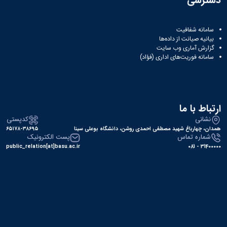
دسترسی
سامانه شفافیت
بیانیه صیانت از داده‌ها
گزارش آماری وب‌ سایت
سامانه فوریت‌های اداری (فؤاد)
ارتباط با ما
نشانی
کدپستی
همدان، چهارباغ شهید مصطفی احمدی روشن، دانشگاه بوعلی سینا
۶۵۱۷۸-۳۸۶۹۵
شماره تماس
پست الکترونیک
public_relation[at]basu.ac.ir
31400000 - 081