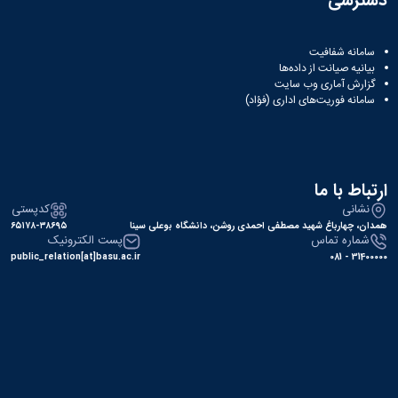
دسترسی
سامانه شفافیت
بیانیه صیانت از داده‌ها
گزارش آماری وب‌ سایت
سامانه فوریت‌های اداری (فؤاد)
ارتباط با ما
نشانی
کدپستی
همدان، چهارباغ شهید مصطفی احمدی روشن، دانشگاه بوعلی سینا
۶۵۱۷۸-۳۸۶۹۵
شماره تماس
پست الکترونیک
public_relation[at]basu.ac.ir
31400000 - 081