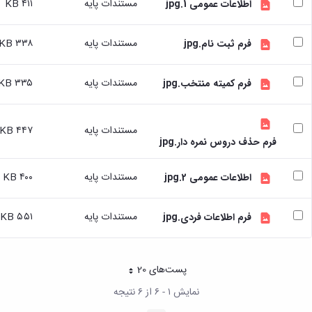
مستندات پایه
۴۱۱ KB
اطلاعات عمومی 1.jpg
تسهیلات
آموزشی
مستندات پایه
۳۳۸ KB
فرم ثبت نام.jpg
با
توجه
به
مستندات پایه
۳۳۵ KB
فرم کمیته منتخب.jpg
درخواست
دانشجویان
شاهد
مستندات پایه
۴۴۷ KB
و
فرم حذف دروس نمره دار.jpg
ایثارگر
درخواست
مستندات پایه
۴۰۰ KB
برگزاری
اطلاعات عمومی 2.jpg
کلاسهای
تقویتی
مستندات پایه
۵۵۱ KB
فرم اطلاعات فردی.jpg
راهنمایی
و
مشاوره
تحصیلی
پست‌‌های 20
هر صفحه
طرح
نمایش ۱ - ۶ از ۶ نتیجه
استاد
مشاور