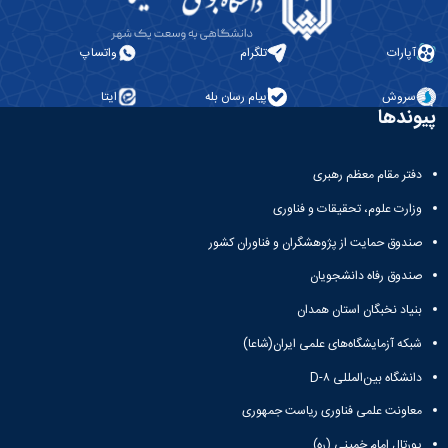
آپارات
تلگرام
واتساپ
سروش
پیام رسان بله
ایتا
پیوندها
دفتر مقام معظم رهبری
وزارت علوم، تحقیقات و فناوری
صندوق حمایت از پژوهشگران و فناوران کشور
صندوق رفاه دانشجویان
بنیاد نخبگان استان همدان
شبکه آزمایشگاه‌های علمی ایران(شاعا)
دانشگاه بین‌المللی D-۸
معاونت علمی فناوری ریاست جمهوری
پورتال امام خمینی (ره)