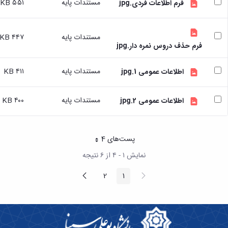
مستندات پایه
۵۵۱ KB
فرم اطلاعات فردی.jpg
تسهیلات
آموزشی
با
مستندات پایه
۴۴۷ KB
توجه
فرم حذف دروس نمره دار.jpg
به
درخواست
مستندات پایه
۴۱۱ KB
اطلاعات عمومی 1.jpg
دانشجویان
شاهد
و
مستندات پایه
۴۰۰ KB
اطلاعات عمومی 2.jpg
ایثارگر
درخواست
برگزاری
پست‌‌های 4
کلاسهای
هر صفحه
تقویتی
نمایش ۱ - ۴ از ۶ نتیجه
راهنمایی
و
پیغام
صفحه
2
1
صفحه
صفحه
قبلی
بعد
مشاوره
تحصیلی
طرح
استاد
مشاور