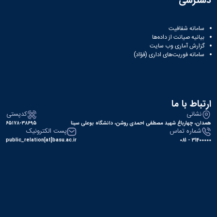
دسترسی
سامانه شفافیت
بیانیه صیانت از داده‌ها
گزارش آماری وب‌ سایت
سامانه فوریت‌های اداری (فؤاد)
ارتباط با ما
نشانی
کدپستی
همدان، چهارباغ شهید مصطفی احمدی روشن، دانشگاه بوعلی سینا
۶۵۱۷۸-۳۸۶۹۵
شماره تماس
پست الکترونیک
public_relation[at]basu.ac.ir
31400000 - 081