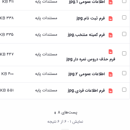
مستندات پایه
۴۱۱ KB
اطلاعات عمومی 1.jpg
تسهیلات
آموزشی
مستندات پایه
۳۳۸ KB
فرم ثبت نام.jpg
با
توجه
به
مستندات پایه
۳۳۵ KB
فرم کمیته منتخب.jpg
درخواست
دانشجویان
شاهد
مستندات پایه
۴۴۷ KB
و
فرم حذف دروس نمره دار.jpg
ایثارگر
درخواست
مستندات پایه
۴۰۰ KB
برگزاری
اطلاعات عمومی 2.jpg
کلاسهای
تقویتی
مستندات پایه
۵۵۱ KB
فرم اطلاعات فردی.jpg
راهنمایی
و
مشاوره
تحصیلی
پست‌‌های 8
هر صفحه
طرح
نمایش ۱ - ۶ از ۶ نتیجه
استاد
مشاور