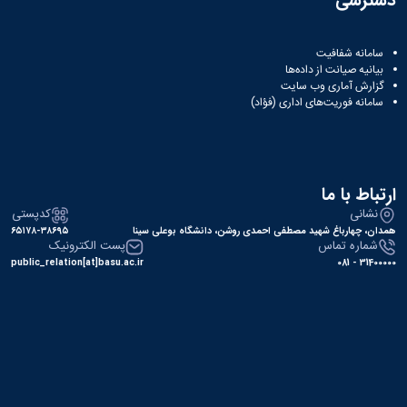
دسترسی
سامانه شفافیت
بیانیه صیانت از داده‌ها
گزارش آماری وب‌ سایت
سامانه فوریت‌های اداری (فؤاد)
ارتباط با ما
نشانی
کدپستی
همدان، چهارباغ شهید مصطفی احمدی روشن، دانشگاه بوعلی سینا
۶۵۱۷۸-۳۸۶۹۵
شماره تماس
پست الکترونیک
public_relation[at]basu.ac.ir
31400000 - 081