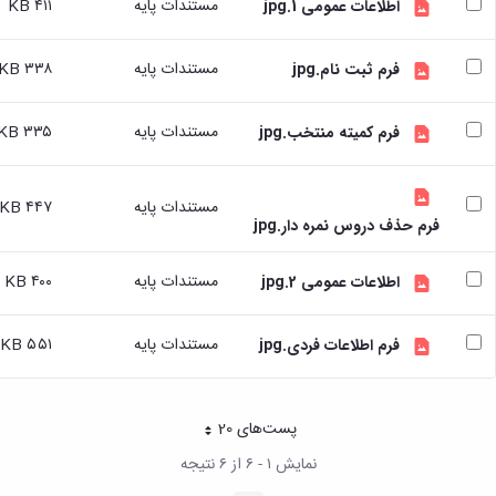
مستندات پایه
۴۱۱ KB
اطلاعات عمومی 1.jpg
تسهیلات
آموزشی
مستندات پایه
۳۳۸ KB
فرم ثبت نام.jpg
با
توجه
به
مستندات پایه
۳۳۵ KB
فرم کمیته منتخب.jpg
درخواست
دانشجویان
شاهد
مستندات پایه
۴۴۷ KB
و
فرم حذف دروس نمره دار.jpg
ایثارگر
درخواست
مستندات پایه
۴۰۰ KB
برگزاری
اطلاعات عمومی 2.jpg
کلاسهای
تقویتی
مستندات پایه
۵۵۱ KB
فرم اطلاعات فردی.jpg
راهنمایی
و
مشاوره
تحصیلی
پست‌‌های 20
هر صفحه
طرح
نمایش ۱ - ۶ از ۶ نتیجه
استاد
مشاور