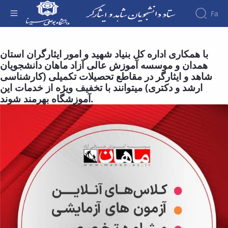
Fa
تخفیف ویژه موسسه آموزش عالی آزاد ماهان
برای دانشجویان شاهد و ایثارگر - ستاد
با همکاری اداره کل بنیاد شهید و امور ایثارگران استان
درباره
دانشجویان شاهد و ایثارگر
آئین
همدان و موسسه آموزش عالی آزاد ماهان دانشجویان
نامه ها
شاهد و ایثارگر در مقاطع تحصیلات تکمیلی (کارشناسی
اهداف
و
ارشد و دکتری) میتوانند با تخفیف ویژه از خدمات این
و
کاربرگ
ها
آموزشگاه بهرمند شوند.
وظایف
خدمات
مدیریت
و
کارکنان
آئین
فرایندها
نامه
ارتباط
با
ها
تشکیل
مدیریت
فرم
پرونده
ها
دانشجویان
در
ستاد
شاهد
و
ایثارگر