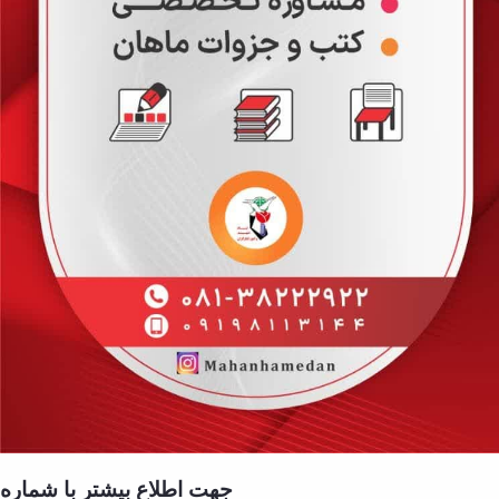
تسهیلات
آموزشی
با
توجه
به
درخواست
دانشجویان
شاهد
و
ایثارگر
درخواست
برگزاری
کلاسهای
تقویتی
راهنمایی
و
مشاوره
تحصیلی
طرح
استاد
مشاور
جهت اطلاع بیشتر با شماره