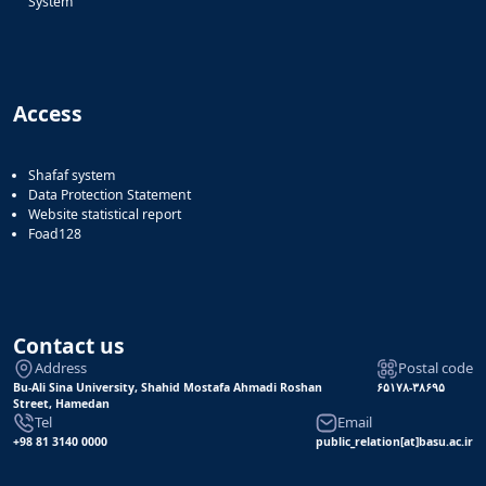
System
Access
Shafaf system
Data Protection Statement
Website statistical report
Foad128
Contact us
Address
Postal code
Bu-Ali Sina University, Shahid Mostafa Ahmadi Roshan
۶۵۱۷۸-۳۸۶۹۵
Street, Hamedan
Tel
Email
+98 81 3140 0000
public_relation[at]basu.ac.ir